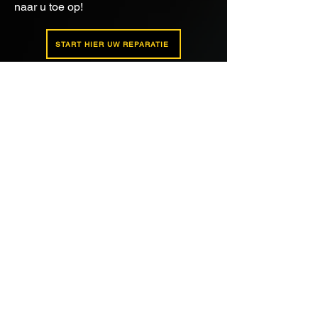
naar u toe op!
START HIER UW REPARATIE