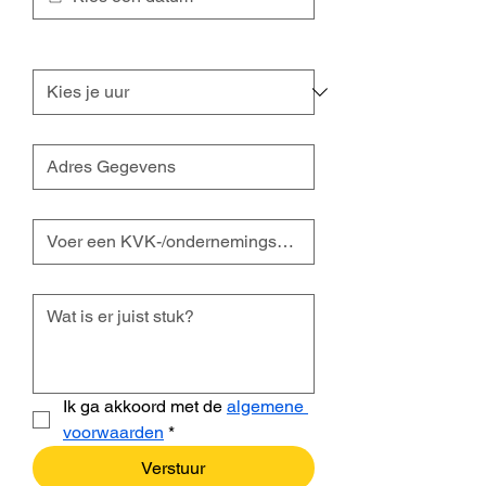
Rond welke uur zou je willen langs
komen?
*
Adres Gegevens
*
Btw-nummer
Uw Bericht
Ik ga akkoord met de 
algemene 
voorwaarden
*
Verstuur